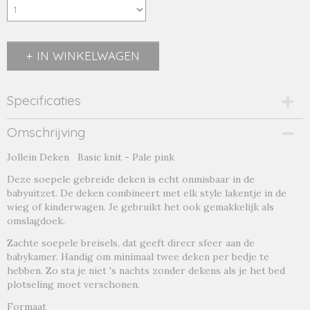
IN WINKELWAGEN
Specificaties
Productcode
Omschrijving
roze-1-18832
Jollein Deken Basic knit - Pale pink
Productcode leverancier
roze
Deze soepele gebreide deken is echt onmisbaar in de
babyuitzet. De deken combineert met elk style lakentje in de
wieg of kinderwagen. Je gebruikt het ook gemakkelijk als
omslagdoek.
Zachte soepele breisels, dat geeft direcr sfeer aan de
babykamer. Handig om minimaal twee deken per bedje te
hebben. Zo sta je niet 's nachts zonder dekens als je het bed
plotseling moet verschonen.
Formaat