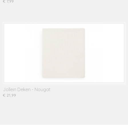
€ 7,99
Jollein Deken - Nougat
€ 21,99