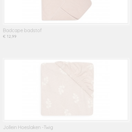
Badcape badstof
€ 12,99
Jollein Hoeslaken -Twig