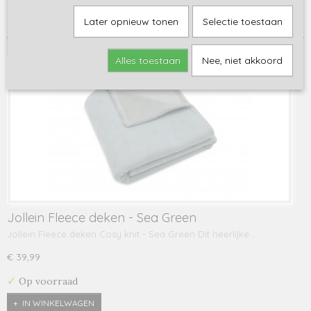
Sorteer op:
Later opnieuw tonen
Selectie toestaan
Alles toestaan
Nee, niet akkoord
Jollein Fleece deken - Sea Green
Jollein Fleece deken Cosy knit - Sea Green Dit heerlijke…
€ 39,99
✓
Op voorraad
IN WINKELWAGEN