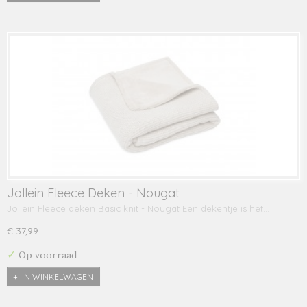
Jollein Fleece Deken - Nougat
Jollein Fleece deken Basic knit - Nougat Een dekentje is het…
€ 37,99
✓
Op voorraad
IN WINKELWAGEN