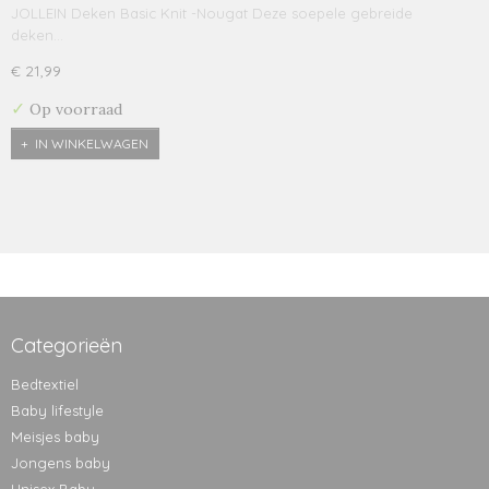
JOLLEIN Deken Basic Knit -Nougat Deze soepele gebreide
deken…
€ 21,99
✓
Op voorraad
IN WINKELWAGEN
Categorieën
Bedtextiel
Baby lifestyle
Meisjes baby
Jongens baby
Unisex Baby