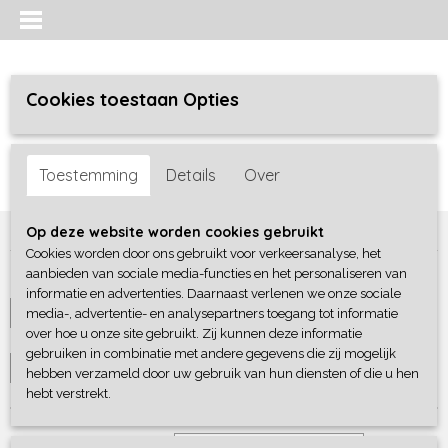
Cookies toestaan Opties
Inloggen
Registreren
UW WINKELWAGEN
Toestemming
Details
Over
Geen producten
(0)
Home
>
Baby lifestyle
>
Dekens
Op deze website worden cookies gebruikt
Cookies worden door ons gebruikt voor verkeersanalyse, het
aanbieden van sociale media-functies en het personaliseren van
Merken
informatie en advertenties. Daarnaast verlenen we onze sociale
media-, advertentie- en analysepartners toegang tot informatie
Selecteer 1 of meerdere
over hoe u onze site gebruikt. Zij kunnen deze informatie
Maat
opties
gebruiken in combinatie met andere gegevens die zij mogelijk
Selecteer 1 of meerdere
hebben verzameld door uw gebruik van hun diensten of die u hen
hebt verstrekt.
opties