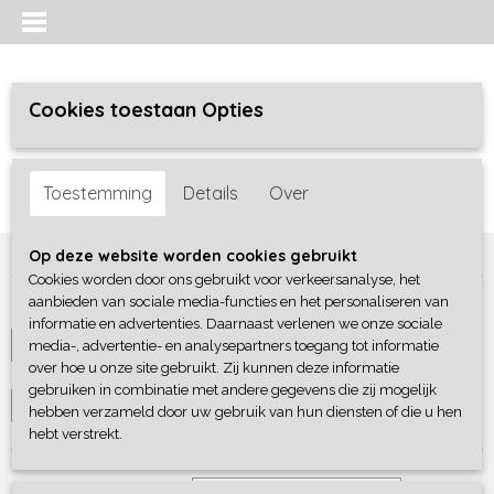
Cookies toestaan Opties
Inloggen
Registreren
UW WINKELWAGEN
Toestemming
Details
Over
Geen producten
(0)
Home
>
Unisex Baby
>
Jassen / Buitenpakken
Op deze website worden cookies gebruikt
Cookies worden door ons gebruikt voor verkeersanalyse, het
aanbieden van sociale media-functies en het personaliseren van
Maat
informatie en advertenties. Daarnaast verlenen we onze sociale
media-, advertentie- en analysepartners toegang tot informatie
Selecteer 1 of meerdere
over hoe u onze site gebruikt. Zij kunnen deze informatie
Merken
opties
gebruiken in combinatie met andere gegevens die zij mogelijk
Selecteer 1 of meerdere
hebben verzameld door uw gebruik van hun diensten of die u hen
hebt verstrekt.
opties