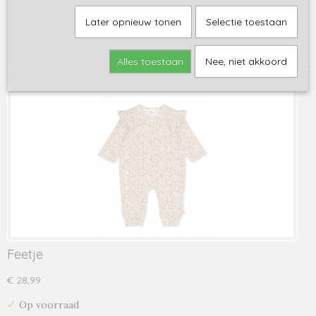
Sorteer op:
Later opnieuw tonen
Selectie toestaan
1
2
»
Alles toestaan
Nee, niet akkoord
Feetje
€ 28,99
✓
Op voorraad