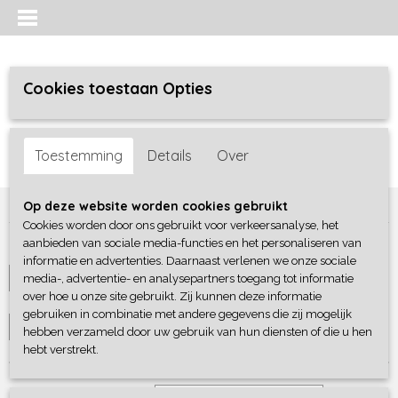
Cookies toestaan Opties
Inloggen
Registreren
UW WINKELWAGEN
Toestemming
Details
Over
Geen producten
(0)
Home
>
Meisjes baby
>
boxpakjes / rompers
Op deze website worden cookies gebruikt
Cookies worden door ons gebruikt voor verkeersanalyse, het
aanbieden van sociale media-functies en het personaliseren van
Maten
informatie en advertenties. Daarnaast verlenen we onze sociale
media-, advertentie- en analysepartners toegang tot informatie
Selecteer 1 of meerdere
over hoe u onze site gebruikt. Zij kunnen deze informatie
Merken
opties
gebruiken in combinatie met andere gegevens die zij mogelijk
Selecteer 1 of meerdere
hebben verzameld door uw gebruik van hun diensten of die u hen
hebt verstrekt.
opties