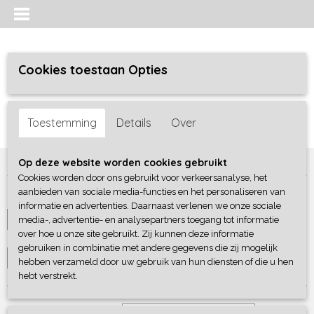
Cookies toestaan Opties
Inloggen
Registreren
UW WINKELWAGEN
Toestemming
Details
Over
Geen producten
(0)
Home
>
Bedtextiel
>
Kussenslopen
Op deze website worden cookies gebruikt
Cookies worden door ons gebruikt voor verkeersanalyse, het
aanbieden van sociale media-functies en het personaliseren van
Maat
informatie en advertenties. Daarnaast verlenen we onze sociale
media-, advertentie- en analysepartners toegang tot informatie
Selecteer 1 of meerdere
over hoe u onze site gebruikt. Zij kunnen deze informatie
Merk
opties
gebruiken in combinatie met andere gegevens die zij mogelijk
Selecteer 1 of meerdere
hebben verzameld door uw gebruik van hun diensten of die u hen
hebt verstrekt.
opties