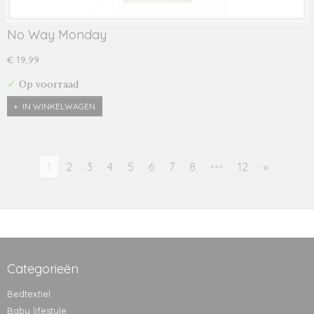
No Way Monday
€ 19,99
✓
Op voorraad
IN WINKELWAGEN
1
2
3
4
5
6
7
8
•••
12
»
Categorieën
Bedtextiel
Baby lifestyle