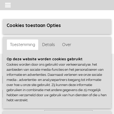
Cookies toestaan Opties
Inloggen
Registreren
UW WINKELWAGEN
Toestemming
Details
Over
Geen producten
(0)
Home
>
Meisjes
>
Shirts / Tunieken / Blouses
Op deze website worden cookies gebruikt
Cookies worden door ons gebruikt voor verkeersanalyse, het
aanbieden van sociale media-functies en het personaliseren van
Maten
informatie en advertenties. Daarnaast verlenen we onze sociale
media-, advertentie- en analysepartners toegang tot informatie
Selecteer 1 of meerdere
over hoe u onze site gebruikt. Zij kunnen deze informatie
Merken
opties
gebruiken in combinatie met andere gegevens die zij mogelijk
Selecteer 1 of meerdere
hebben verzameld door uw gebruik van hun diensten of die u hen
hebt verstrekt.
opties