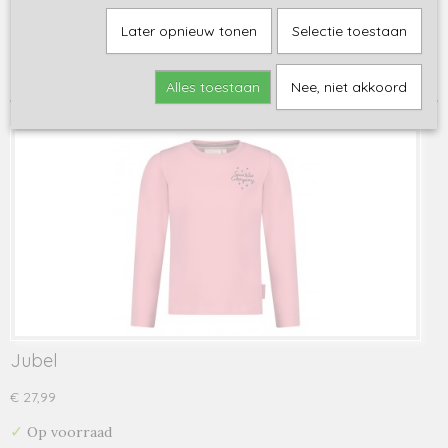
Sorteer op:
Later opnieuw tonen
Selectie toestaan
1
2
3
4
5
6
7
8
•••
12
»
Alles toestaan
Nee, niet akkoord
Jubel
€ 27,99
✓
Op voorraad