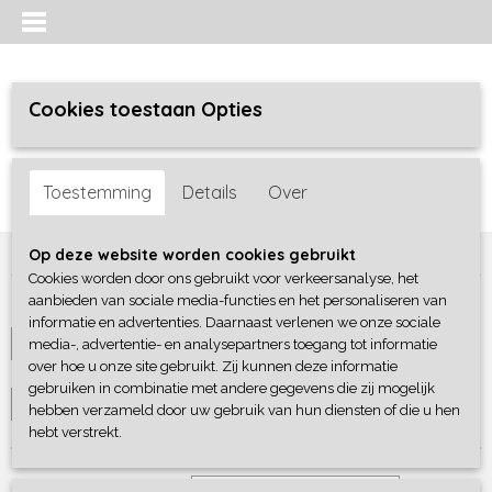
Cookies toestaan Opties
Inloggen
Registreren
UW WINKELWAGEN
Toestemming
Details
Over
Geen producten
(0)
Home
>
Jongens baby
>
shirts / polo's
Op deze website worden cookies gebruikt
Cookies worden door ons gebruikt voor verkeersanalyse, het
aanbieden van sociale media-functies en het personaliseren van
Maat
informatie en advertenties. Daarnaast verlenen we onze sociale
media-, advertentie- en analysepartners toegang tot informatie
Selecteer 1 of meerdere
over hoe u onze site gebruikt. Zij kunnen deze informatie
Merken
opties
gebruiken in combinatie met andere gegevens die zij mogelijk
Selecteer 1 of meerdere
hebben verzameld door uw gebruik van hun diensten of die u hen
hebt verstrekt.
opties