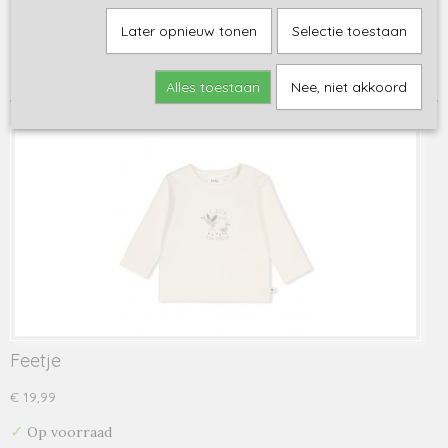
Sorteer op:
Later opnieuw tonen
Selectie toestaan
1
2
3
4
5
6
7
8
•••
8
»
Alles toestaan
Nee, niet akkoord
Feetje
€ 19,99
✓
Op voorraad