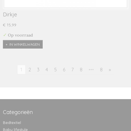
Dirkje
€ 15,99
✓
Op voorraad
IN WINKELWAGEN
1
2
3
4
5
6
7
8
•••
8
»
Categorieën
Bedtextiel
Baby lifestyle