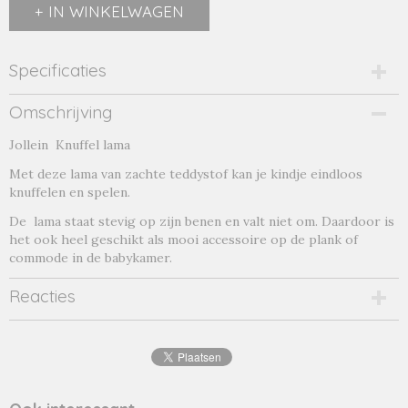
IN WINKELWAGEN
Specificaties
Productcode
Omschrijving
lama-g
Jollein Knuffel lama
Productcode leverancier
lama-g
Met deze lama van zachte teddystof kan je kindje eindloos
knuffelen en spelen.
De lama staat stevig op zijn benen en valt niet om. Daardoor is
het ook heel geschikt als mooi accessoire op de plank of
commode in de babykamer.
Reacties