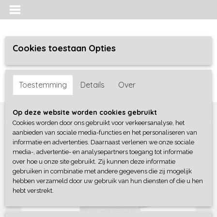
Cookies toestaan Opties
Inloggen
Registreren
UW WINKELWAGEN
Toestemming
Details
Over
Geen producten
(0)
Home
>
Baby lifestyle
>
Knuffels / Poppen
>
Knuffel Lama
Op deze website worden cookies gebruikt
Cookies worden door ons gebruikt voor verkeersanalyse, het
aanbieden van sociale media-functies en het personaliseren van
informatie en advertenties. Daarnaast verlenen we onze sociale
media-, advertentie- en analysepartners toegang tot informatie
over hoe u onze site gebruikt. Zij kunnen deze informatie
gebruiken in combinatie met andere gegevens die zij mogelijk
hebben verzameld door uw gebruik van hun diensten of die u hen
hebt verstrekt.