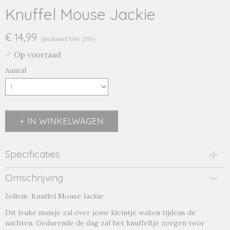
Knuffel Mouse Jackie
€ 14,99
(inclusief btw 21%)
✓
Op voorraad
Aantal
IN WINKELWAGEN
Specificaties
Productcode
Omschrijving
mouse jackie
Jollein Knuffel Mouse Jackie
Productcode leverancier
mouse jackie
Dit leuke muisje zal over jouw kleintje waken tijdens de
nachten. Gedurende de dag zal het knuffeltje zorgen voor