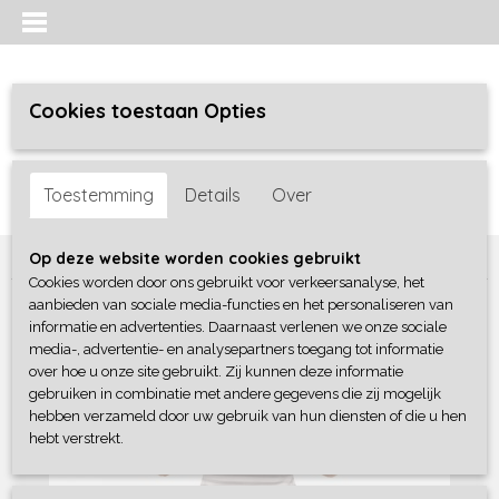
Cookies toestaan Opties
Inloggen
Registreren
UW WINKELWAGEN
Toestemming
Details
Over
Geen producten
(0)
Home
>
Baby lifestyle
>
Knuffels / Poppen
>
Knuffel Mouse Jackie
Op deze website worden cookies gebruikt
Cookies worden door ons gebruikt voor verkeersanalyse, het
aanbieden van sociale media-functies en het personaliseren van
informatie en advertenties. Daarnaast verlenen we onze sociale
media-, advertentie- en analysepartners toegang tot informatie
over hoe u onze site gebruikt. Zij kunnen deze informatie
gebruiken in combinatie met andere gegevens die zij mogelijk
hebben verzameld door uw gebruik van hun diensten of die u hen
hebt verstrekt.