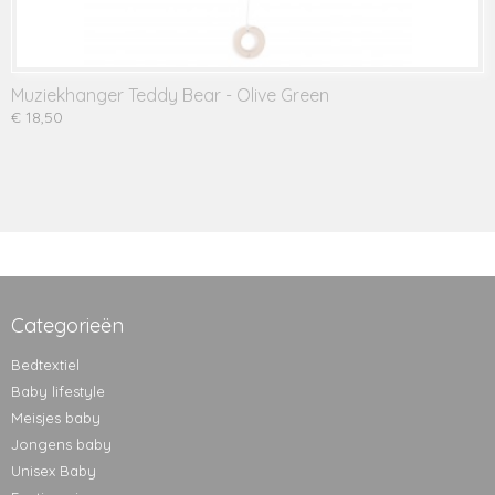
Muziekhanger Teddy Bear - Olive Green
€ 18,50
Categorieën
Bedtextiel
Baby lifestyle
Meisjes baby
Jongens baby
Unisex Baby