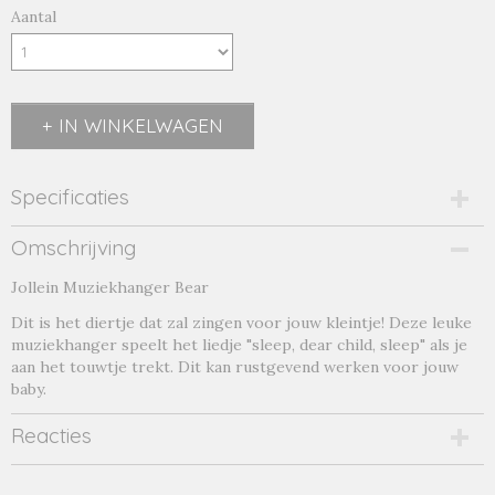
Aantal
IN WINKELWAGEN
Specificaties
Productcode
Omschrijving
bear
Jollein Muziekhanger Bear
Productcode leverancier
bear
Dit is het diertje dat zal zingen voor jouw kleintje! Deze leuke
muziekhanger speelt het liedje "sleep, dear child, sleep" als je
aan het touwtje trekt. Dit kan rustgevend werken voor jouw
baby.
Reacties