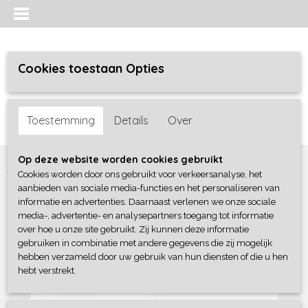
Cookies toestaan Opties
Inloggen
Registreren
UW WINKELWAGEN
Toestemming
Details
Over
Geen producten
(0)
Home
>
Baby lifestyle
>
Muziekhangers
>
Muziekhanger Bear
Op deze website worden cookies gebruikt
Cookies worden door ons gebruikt voor verkeersanalyse, het
aanbieden van sociale media-functies en het personaliseren van
informatie en advertenties. Daarnaast verlenen we onze sociale
media-, advertentie- en analysepartners toegang tot informatie
over hoe u onze site gebruikt. Zij kunnen deze informatie
gebruiken in combinatie met andere gegevens die zij mogelijk
hebben verzameld door uw gebruik van hun diensten of die u hen
hebt verstrekt.