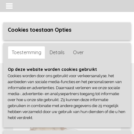
Cookies toestaan Opties
Inloggen
Registreren
UW WINKELWAGEN
Toestemming
Details
Over
Geen producten
(0)
Home
>
Baby lifestyle
>
Rammelaars / Bijtringen
>
Op deze website worden cookies gebruikt
Ringrammelaar Leeuw
Cookies worden door ons gebruikt voor verkeersanalyse, het
aanbieden van sociale media-functies en het personaliseren van
informatie en advertenties. Daarnaast verlenen we onze sociale
media-, advertentie- en analysepartners toegang tot informatie
over hoe u onze site gebruikt. Zij kunnen deze informatie
gebruiken in combinatie met andere gegevens die zij mogelijk
hebben verzameld door uw gebruik van hun diensten of die u hen
hebt verstrekt.