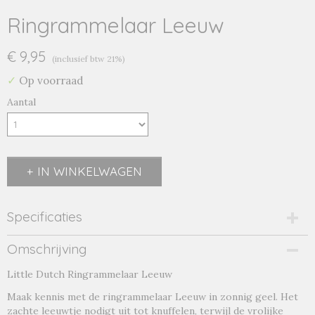
Ringrammelaar Leeuw
€ 9,95
(inclusief btw 21%)
✓
Op voorraad
Aantal
IN WINKELWAGEN
Specificaties
Productcode
Omschrijving
leeuw-3
Little Dutch Ringrammelaar Leeuw
Productcode leverancier
ld8314
Maak kennis met de ringrammelaar Leeuw in zonnig geel. Het
zachte leeuwtje nodigt uit tot knuffelen, terwijl de vrolijke