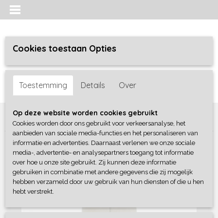
Cookies toestaan Opties
Inloggen
Registreren
UW WINKELWAGEN
Toestemming
Details
Over
Geen producten
(0)
Home
>
Baby lifestyle
>
Slaapzakken
>
Slaapzak Velvet - Olive
Op deze website worden cookies gebruikt
Green
Cookies worden door ons gebruikt voor verkeersanalyse, het
aanbieden van sociale media-functies en het personaliseren van
informatie en advertenties. Daarnaast verlenen we onze sociale
media-, advertentie- en analysepartners toegang tot informatie
over hoe u onze site gebruikt. Zij kunnen deze informatie
gebruiken in combinatie met andere gegevens die zij mogelijk
hebben verzameld door uw gebruik van hun diensten of die u hen
hebt verstrekt.