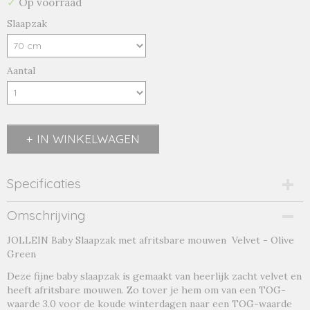
✓
Op voorraad
Slaapzak
Aantal
IN WINKELWAGEN
Specificaties
Productcode
Omschrijving
nougat 90-18803
JOLLEIN Baby Slaapzak met afritsbare mouwen Velvet - Olive
Productcode leverancier
Green
velvet-olive
Deze fijne baby slaapzak is gemaakt van heerlijk zacht velvet en
heeft afritsbare mouwen. Zo tover je hem om van een TOG-
waarde 3.0 voor de koude winterdagen naar een TOG-waarde