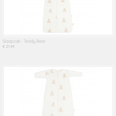
Slaapzak - Teddy Bear
€ 21,99