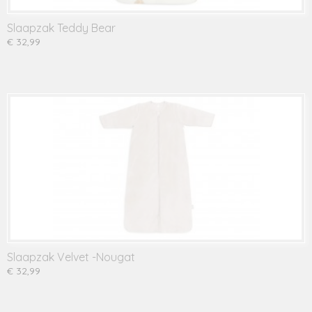
Slaapzak Teddy Bear
€ 32,99
Slaapzak Velvet -Nougat
€ 32,99