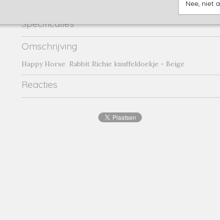
Nee, niet 
Specificaties
Productcode
richie beige
Omschrijving
Productcode leverancier
richie beige
Happy Horse Rabbit Richie knuffeldoekje - Beige
Reacties