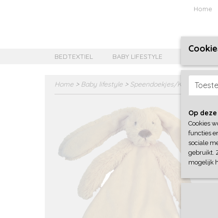
Home
Cookie
BEDTEXTIEL
BABY LIFESTYLE
MEISJES B
Home
>
Baby lifestyle
>
Speendoekjes/Knuffeldoekj
Toest
Op deze
Cookies w
functies e
sociale me
gebruikt. 
mogelijk 