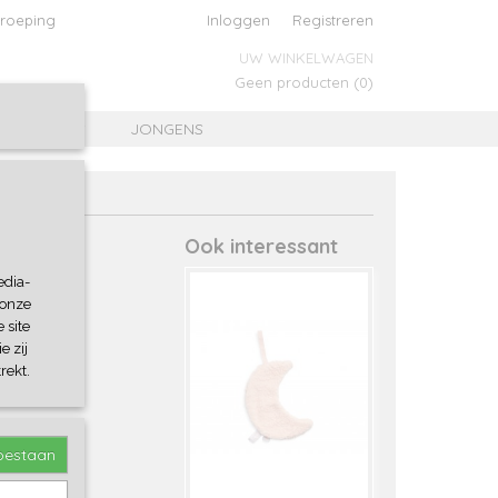
roeping
Inloggen
Registreren
UW WINKELWAGEN
Geen producten
(0)
MEISJES
JONGENS
Ook interessant
edia-
 onze
 site
e zij
rekt.
toestaan