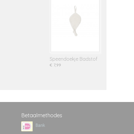
Speendoekje Badstof
€ 7,99
Betaalmethodes