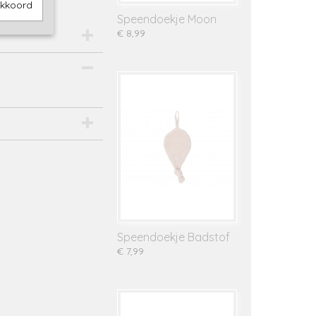
akkoord
Speendoekje Moon
€ 8,99
Speendoekje Badstof
€ 7,99