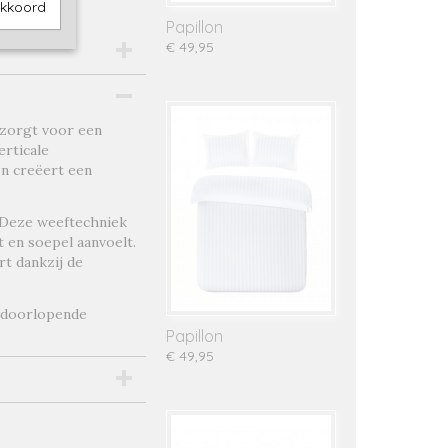
akkoord
Papillon
€ 49,95
 zorgt voor een
erticale
en creëert een
 Deze weeftechniek
t en soepel aanvoelt.
rt dankzij de
e doorlopende
Papillon
€ 49,95