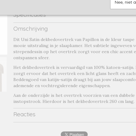
Nee, niet 
Specificaties
Productcode
uni taupe-16957
Omschrijving
Productcode leverancier
uni taupe
Dit Uni Satin dekbedovertrek van Papillon in de kleur taupe
mooie uitstraling in je slaapkamer. Het subtiele ingeweven v
strependessin op het overtrek zorgt voor een chic accent 
ontspannen sfeer.
Het dekbedovertrek is vervaardigd van 100% katoen-satijn.
zorgt ervoor dat het overtrek een licht glans heeft en zach
Beddengoed van katijn-satijn draagt bij aan jouw slaapcomfo
ademende en vochtregulerende eigenschappen.
Aan de onderzijde is het overtrek voorzien van een dubbel
instopstrook. Hierdoor is het dekbedovertrek 260 cm lang.
Reacties