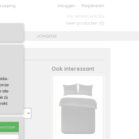
roeping
Inloggen
Registreren
UW WINKELWAGEN
Geen producten
(0)
MEISJES
JONGENS
Ook interessant
edia-
 onze
 site
e zij
rekt.
toestaan