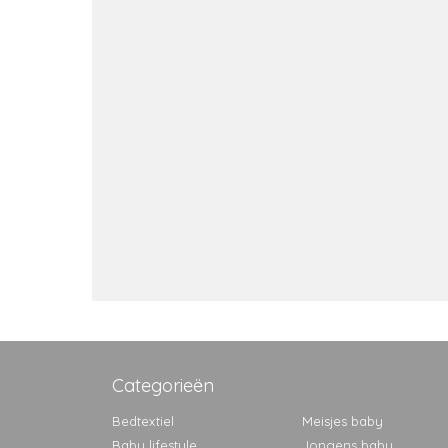
Categorieën
Bedtextiel
Meisjes baby
Baby lifestyle
Jongens baby