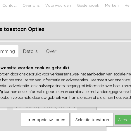
Contact
Over ons
Voorwaarden
Gastenboek
Merken
Her
s toestaan Opties
ABY
JONGENS BABY
UNISEX BABY
FEETJE PYJAMA
emming
Details
Over
Papillon
 website worden cookies gebruikt
orden door ons gebruikt voor verkeersanalyse, het aanbieden van sociale m
€ 49,95
(inclusief btw 21%)
n het personaliseren van informatie en advertenties. Daarnaast verlenen we
dia-, advertentie- en analysepartners toegang tot informatie over hoe u onze
✓
Op voorraad
Zij kunnen deze informatie gebruiken in combinatie met andere gegevens di
Maat
Aantal
hebben verzameld door uw gebruik van hun diensten of die u hen hebt verst
Later opnieuw tonen
Selectie toestaan
Alles 
IN WINKELWAGEN