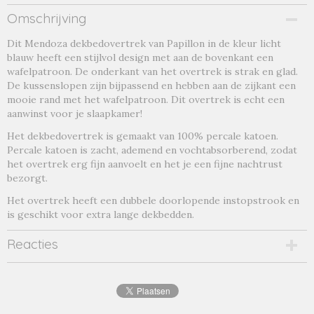
Productcode
Omschrijving
mendoza l.blauw-16981
Dit Mendoza dekbedovertrek van Papillon in de kleur licht
Productcode leverancier
blauw heeft een stijlvol design met aan de bovenkant een
mendoza l.blauw
wafelpatroon. De onderkant van het overtrek is strak en glad.
De kussenslopen zijn bijpassend en hebben aan de zijkant een
mooie rand met het wafelpatroon. Dit overtrek is echt een
aanwinst voor je slaapkamer!
Het dekbedovertrek is gemaakt van 100% percale katoen.
Percale katoen is zacht, ademend en vochtabsorberend, zodat
het overtrek erg fijn aanvoelt en het je een fijne nachtrust
bezorgt.
Het overtrek heeft een dubbele doorlopende instopstrook en
is geschikt voor extra lange dekbedden.
Reacties