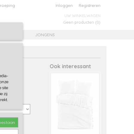
roeping
Inloggen
Registreren
UW WINKELWAGEN
Geen producten
(0)
MEISJES
JONGENS
Ook interessant
edia-
 onze
 site
e zij
rekt.
toestaan