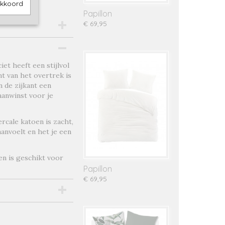
akkoord
Papillon
€ 69,95
4
et heeft een stijlvol
t van het overtrek is
n de zijkant een
aanwinst voor je
cale katoen is zacht,
anvoelt en het je een
n is geschikt voor
Papillon
€ 69,95