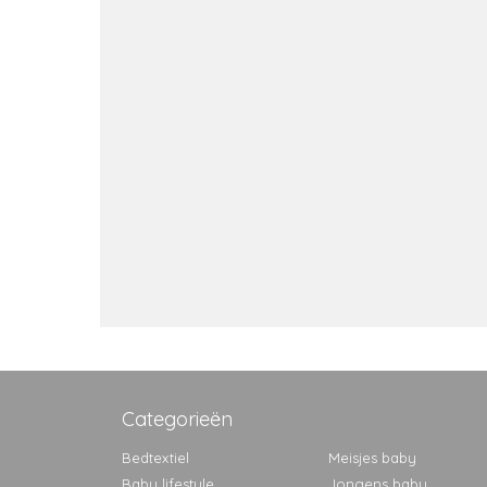
Categorieën
Bedtextiel
Meisjes baby
Baby lifestyle
Jongens baby