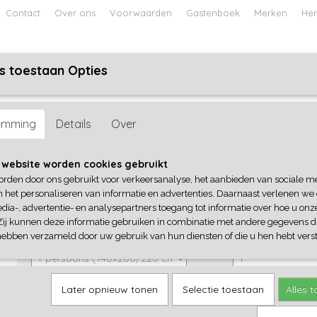
Contact
Over ons
Voorwaarden
Gastenboek
Merken
Her
s toestaan Opties
ABY
JONGENS BABY
UNISEX BABY
FEETJE PYJAMA
emming
Details
Over
Papillon
 website worden cookies gebruikt
orden door ons gebruikt voor verkeersanalyse, het aanbieden van sociale m
€ 59,95
(inclusief btw 21%)
n het personaliseren van informatie en advertenties. Daarnaast verlenen we
dia-, advertentie- en analysepartners toegang tot informatie over hoe u onze
✓
Op voorraad
Zij kunnen deze informatie gebruiken in combinatie met andere gegevens di
Maat
Aantal
hebben verzameld door uw gebruik van hun diensten of die u hen hebt verst
Later opnieuw tonen
Selectie toestaan
Alles 
IN WINKELWAGEN