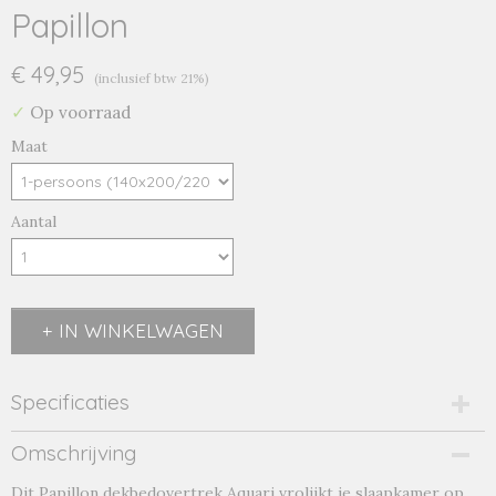
Papillon
€ 49,95
(inclusief btw 21%)
✓
Op voorraad
Maat
Aantal
IN WINKELWAGEN
Specificaties
Productcode
Omschrijving
aquari-20895
Dit Papillon dekbedovertrek Aquari vrolijkt je slaapkamer op.
Productcode leverancier