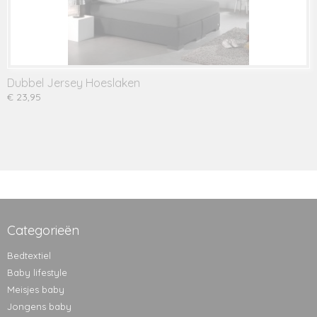
Dubbel Jersey Hoeslaken
€ 23,95
Categorieën
Bedtextiel
Baby lifestyle
Meisjes baby
Jongens baby