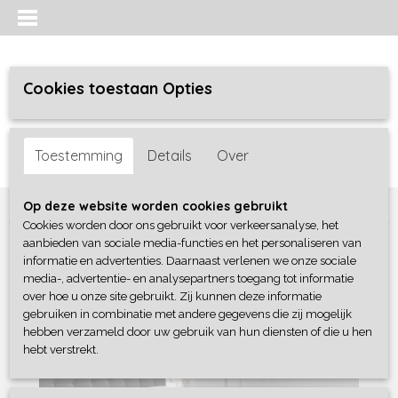
Cookies toestaan Opties
Inloggen
Registreren
UW WINKELWAGEN
Toestemming
Details
Over
Geen producten
(0)
Home
>
Bedtextiel
>
Hoeslakens
>
Dubbel Jersey Hoeslaken
Op deze website worden cookies gebruikt
Cookies worden door ons gebruikt voor verkeersanalyse, het
aanbieden van sociale media-functies en het personaliseren van
informatie en advertenties. Daarnaast verlenen we onze sociale
media-, advertentie- en analysepartners toegang tot informatie
over hoe u onze site gebruikt. Zij kunnen deze informatie
gebruiken in combinatie met andere gegevens die zij mogelijk
hebben verzameld door uw gebruik van hun diensten of die u hen
hebt verstrekt.