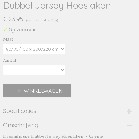
Dubbel Jersey Hoeslaken
€ 23,95
(inclusief btw 21%)
✓
Op voorraad
Maat
Aantal
IN WINKELWAGEN
Specificaties
Productcode
Omschrijving
creme-18936
Dreamhouse Dubbel Jersey Hoeslaken - Creme
Productcode leverancier