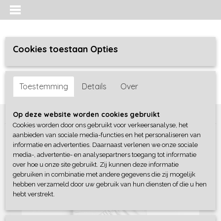
Cookies toestaan Opties
Inloggen
Registreren
UW WINKELWAGEN
Toestemming
Details
Over
Geen producten
(0)
Home
>
Bedtextiel
>
Hoeslakens
>
Hoeslaken katoen
Op deze website worden cookies gebruikt
Cookies worden door ons gebruikt voor verkeersanalyse, het
aanbieden van sociale media-functies en het personaliseren van
informatie en advertenties. Daarnaast verlenen we onze sociale
media-, advertentie- en analysepartners toegang tot informatie
over hoe u onze site gebruikt. Zij kunnen deze informatie
gebruiken in combinatie met andere gegevens die zij mogelijk
hebben verzameld door uw gebruik van hun diensten of die u hen
hebt verstrekt.