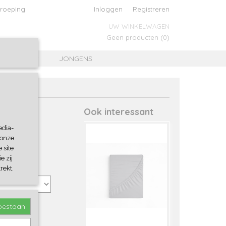
roeping
Inloggen
Registreren
UW WINKELWAGEN
Geen producten
(0)
MEISJES
JONGENS
Ook interessant
edia-
 onze
 site
e zij
rekt.
toestaan