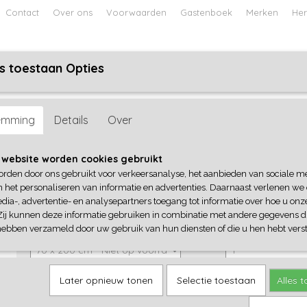
Contact
Over ons
Voorwaarden
Gastenboek
Merken
Her
s toestaan Opties
ABY
JONGENS BABY
UNISEX BABY
FEETJE PYJAMA
n
emming
Details
Over
Hoeslaken katoen
 website worden cookies gebruikt
orden door ons gebruikt voor verkeersanalyse, het aanbieden van sociale m
€ 17,95
(inclusief btw 21%)
n het personaliseren van informatie en advertenties. Daarnaast verlenen we
dia-, advertentie- en analysepartners toegang tot informatie over hoe u onze
✘
Niet op voorraad
Zij kunnen deze informatie gebruiken in combinatie met andere gegevens di
Maat
Aantal
hebben verzameld door uw gebruik van hun diensten of die u hen hebt verst
Later opnieuw tonen
Selectie toestaan
Alles 
IN WINKELWAGEN