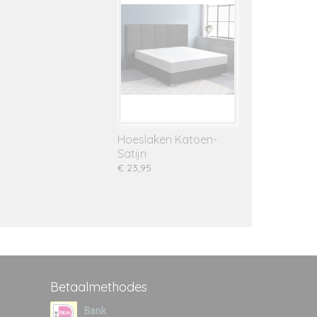
Hoeslaken Katoen-
Satijn
€ 23,95
Betaalmethodes