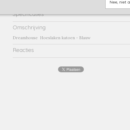
Nee, niet 
Specificaties
Productcode
blauw-1-18988
Omschrijving
Productcode leverancier
blauw
Dreamhouse Hoeslaken katoen - Blauw
Reacties