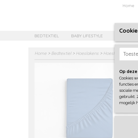
Home
Cookie
BEDTEXTIEL
BABY LIFESTYLE
MEISJES B
Home
>
Bedtextiel
>
Hoeslakens
>
Hoeslaken katoe
Toest
Op deze
Cookies w
functies e
sociale me
gebruikt. 
mogelijk 