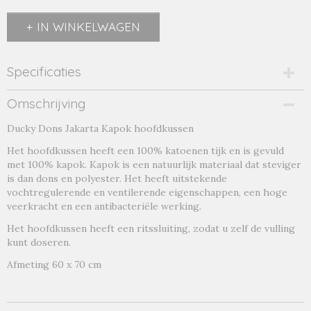
IN WINKELWAGEN
Specificaties
Productcode
Omschrijving
kapok-19155
Ducky Dons Jakarta Kapok hoofdkussen
Productcode leverancier
kapok
Het hoofdkussen heeft een 100% katoenen tijk en is gevuld
met 100% kapok. Kapok is een natuurlijk materiaal dat steviger
is dan dons en polyester. Het heeft uitstekende
vochtregulerende en ventilerende eigenschappen, een hoge
veerkracht en een antibacteriële werking.
Het hoofdkussen heeft een ritssluiting, zodat u zelf de vulling
kunt doseren.
Afmeting 60 x 70 cm