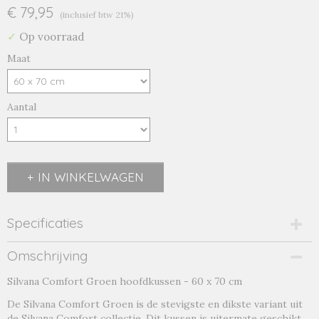
€ 79,95
(inclusief btw 21%)
✓
Op voorraad
Maat
Aantal
IN WINKELWAGEN
Specificaties
Productcode
Omschrijving
comfort groen-21459
Silvana Comfort Groen hoofdkussen - 60 x 70 cm
Productcode leverancier
comfort groen
De Silvana Comfort Groen is de stevigste en dikste variant uit
de Silvana Comfort collectie. Dit kussen is uitermate geschikt