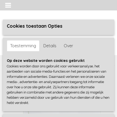
Cookies toestaan Opties
Inloggen
Registreren
UW WINKELWAGEN
Toestemming
Details
Over
Geen producten
(0)
Home
>
Bedtextiel
>
Kussens
>
Silvana Comfort Groen
Op deze website worden cookies gebruikt
Cookies worden door ons gebruikt voor verkeersanalyse, het
aanbieden van sociale media-functies en het personaliseren van
informatie en advertenties. Daarnaast verlenen we onze sociale
media-, advertentie- en analysepartners toegang tot informatie
over hoe u onze site gebruikt. Zij kunnen deze informatie
gebruiken in combinatie met andere gegevens die zij mogelijk
hebben verzameld door uw gebruik van hun diensten of die u hen
hebt verstrekt.