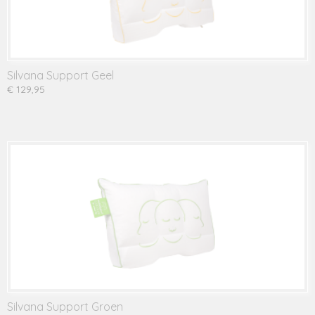
Silvana Support Geel
€ 129,95
Silvana Support Groen