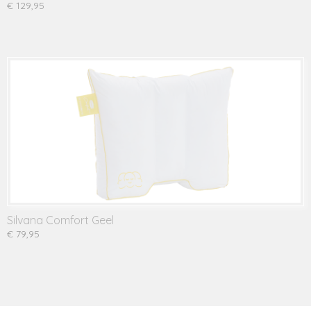
€ 129,95
Silvana Comfort Geel
€ 79,95