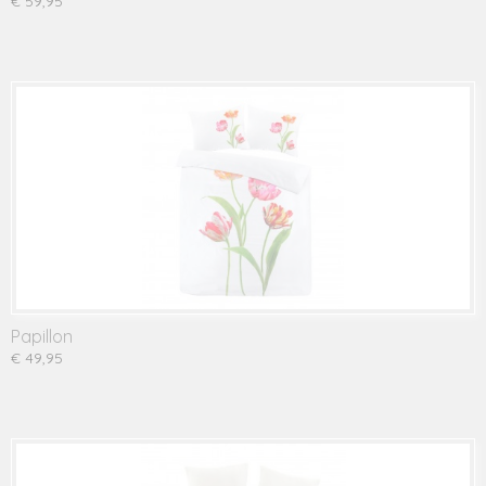
€ 59,95
Papillon
€ 49,95