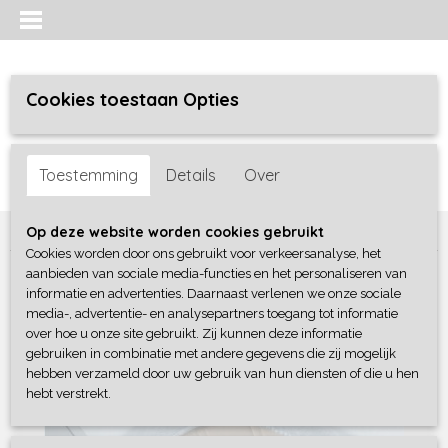
Cookies toestaan Opties
Inloggen
Registreren
UW WINKELWAGEN
Toestemming
Details
Over
Geen producten
(0)
Home
>
Bedtextiel
>
Moltons
>
Topper Molton Hoeslaken
Op deze website worden cookies gebruikt
Cookies worden door ons gebruikt voor verkeersanalyse, het
aanbieden van sociale media-functies en het personaliseren van
informatie en advertenties. Daarnaast verlenen we onze sociale
media-, advertentie- en analysepartners toegang tot informatie
over hoe u onze site gebruikt. Zij kunnen deze informatie
gebruiken in combinatie met andere gegevens die zij mogelijk
hebben verzameld door uw gebruik van hun diensten of die u hen
hebt verstrekt.