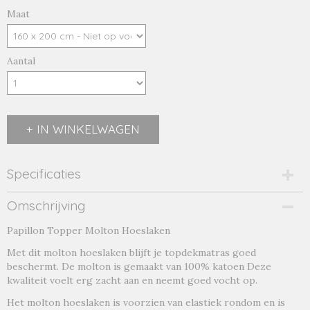
Maat
Aantal
IN WINKELWAGEN
Specificaties
Productcode
Omschrijving
3487-19073
Papillon Topper Molton Hoeslaken
Productcode leverancier
topper
Met dit molton hoeslaken blijft je topdekmatras goed
beschermt. De molton is gemaakt van 100% katoen Deze
kwaliteit voelt erg zacht aan en neemt goed vocht op.
Het molton hoeslaken is voorzien van elastiek rondom en is