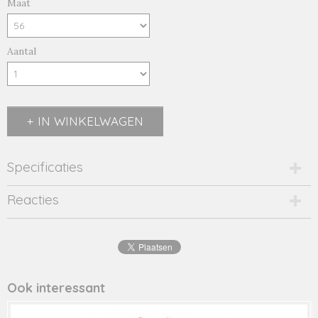
Maat
Aantal
IN WINKELWAGEN
Specificaties
Productcode
Reacties
licht blauw-19292
Productcode leverancier
licht blauw
Ook interessant