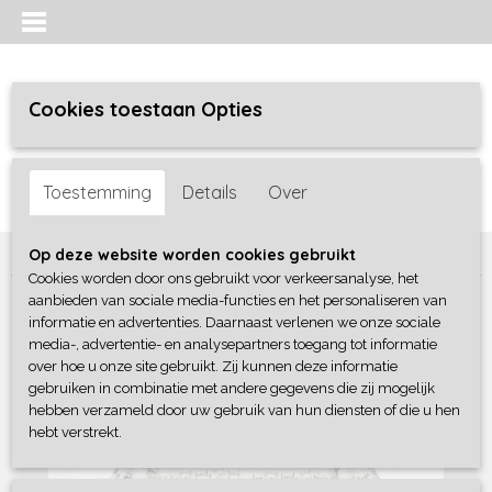
Cookies toestaan Opties
Inloggen
Registreren
UW WINKELWAGEN
Toestemming
Details
Over
Geen producten
(0)
Home
>
Jongens baby
>
boxpakjes / rompers
>
Blue Seven
Op deze website worden cookies gebruikt
Cookies worden door ons gebruikt voor verkeersanalyse, het
aanbieden van sociale media-functies en het personaliseren van
informatie en advertenties. Daarnaast verlenen we onze sociale
media-, advertentie- en analysepartners toegang tot informatie
over hoe u onze site gebruikt. Zij kunnen deze informatie
gebruiken in combinatie met andere gegevens die zij mogelijk
hebben verzameld door uw gebruik van hun diensten of die u hen
hebt verstrekt.