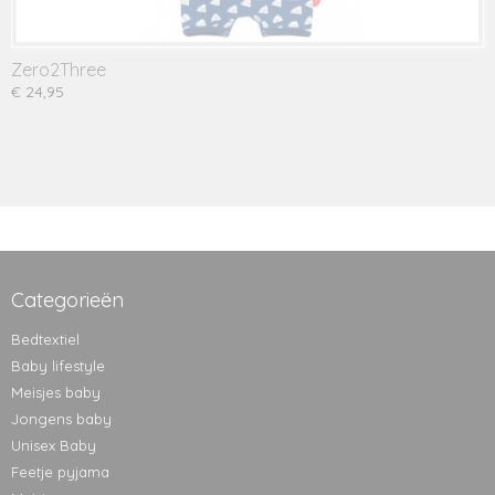
Zero2Three
€ 24,95
Categorieën
Bedtextiel
Baby lifestyle
Meisjes baby
Jongens baby
Unisex Baby
Feetje pyjama