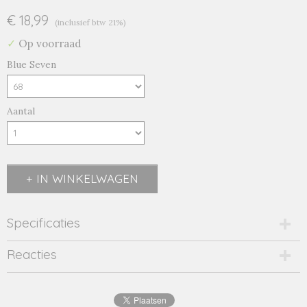
€ 18,99
(inclusief btw 21%)
✓
Op voorraad
Blue Seven
Aantal
IN WINKELWAGEN
Specificaties
Productcode
Reacties
483024-9581
EAN code
4063948