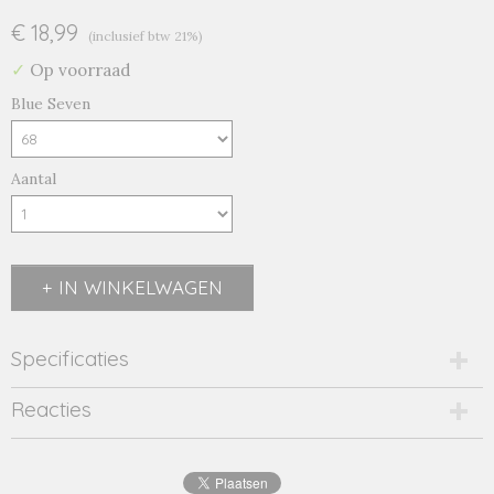
€ 18,99
(inclusief btw 21%)
✓
Op voorraad
Blue Seven
Aantal
IN WINKELWAGEN
Specificaties
Productcode
Reacties
432065-10135
EAN code
4063948