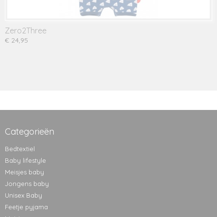
Zero2Three
€ 24,95
Categorieën
Bedtextiel
Baby lifestyle
Meisjes baby
Jongens baby
Unisex Baby
Feetje pyjama