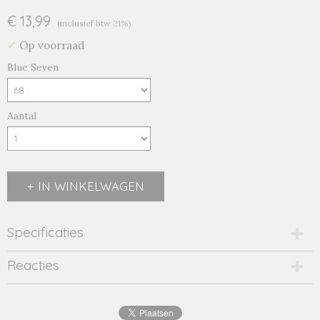
€ 13,99
(inclusief btw 21%)
✓
Op voorraad
Blue Seven
Aantal
IN WINKELWAGEN
Specificaties
Productcode
Reacties
2265-12818
EAN code
4063948