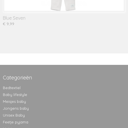
Blue Seven
€ 9,99
Categorieën
Bedtextiel
Baby lifestyle
Meisjes baby
Jongens baby
Unisex Baby
Feetje pyjama