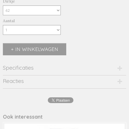
Dirkje
Aantal
IN WINKELWAGEN
Specificaties
Productcode
Reacties
2564-14695
EAN code
8719975
Productcode leverancier
42528
Ook interessant