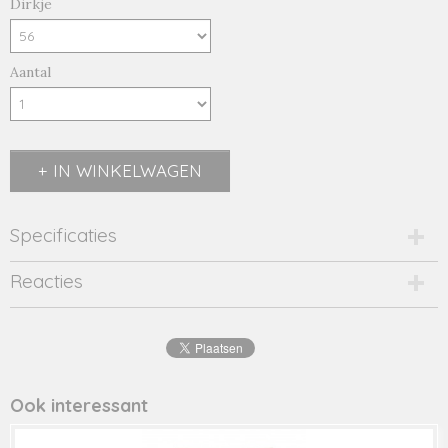
Dirkje
Aantal
IN WINKELWAGEN
Specificaties
Productcode
Reacties
2729-15618
EAN code
8720815
Productcode leverancier
46576
Ook interessant