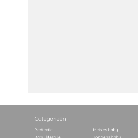
Categorieën
Bedtextiel
Meisjes baby
Baby lifestyle
Jongens baby