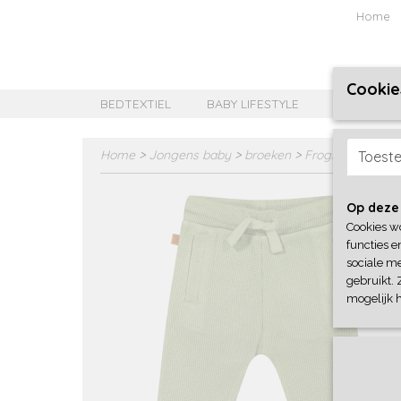
Home
Cookie
BEDTEXTIEL
BABY LIFESTYLE
MEISJES B
Home
>
Jongens baby
>
broeken
>
Frogs and Dogs
Toest
Op deze
Cookies w
functies e
sociale me
gebruikt. 
mogelijk 