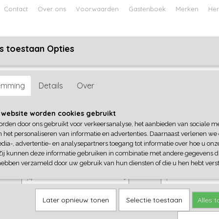
Contact
Over ons
Voorwaarden
Gastenboek
Merken
Her
s toestaan Opties
ABY
JONGENS BABY
UNISEX BABY
FEETJE PYJAMA
emming
Details
Over
Frogs and Dogs
 website worden cookies gebruikt
orden door ons gebruikt voor verkeersanalyse, het aanbieden van sociale m
€ 19,99
(inclusief btw 21%)
n het personaliseren van informatie en advertenties. Daarnaast verlenen we
dia-, advertentie- en analysepartners toegang tot informatie over hoe u onze
✓
Op voorraad
Zij kunnen deze informatie gebruiken in combinatie met andere gegevens di
Frogs and Dogs
Aantal
hebben verzameld door uw gebruik van hun diensten of die u hen hebt verst
Later opnieuw tonen
Selectie toestaan
Alles 
IN WINKELWAGEN