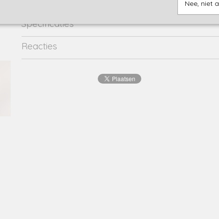
Nee, niet 
Specificaties
Productcode
24034003-29083
Reacties
EAN code
8716662
Productcode leverancier
24034003