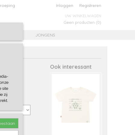
roeping
Inloggen
Registreren
UW WINKELWAGEN
Geen producten
(0)
MEISJES
JONGENS
Ook interessant
edia-
 onze
 site
e zij
rekt.
toestaan