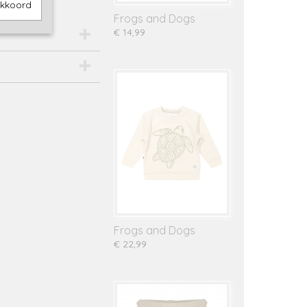
akkoord
Frogs and Dogs
€ 14,99
Frogs and Dogs
€ 22,99