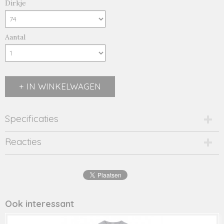
Dirkje
Aantal
IN WINKELWAGEN
Specificaties
Productcode
Reacties
1896-10738
EAN code
8719975
Productcode leverancier
40510
Ook interessant