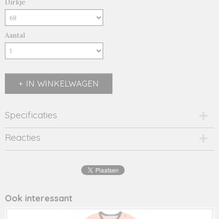
Dirkje
Aantal
IN WINKELWAGEN
Specificaties
Productcode
Reacties
2568-14725
EAN code
8720815
Productcode leverancier
46594
Ook interessant