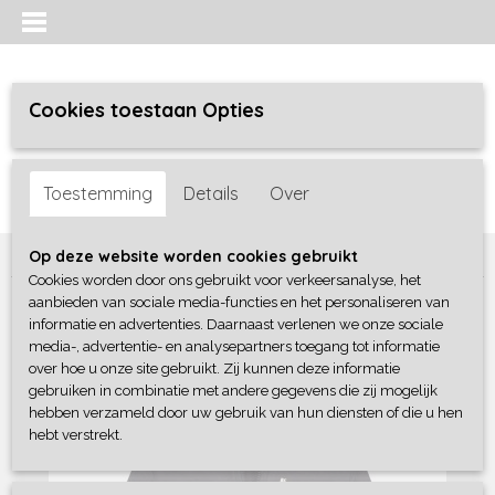
Cookies toestaan Opties
Inloggen
Registreren
UW WINKELWAGEN
Toestemming
Details
Over
Geen producten
(0)
Home
>
Jongens baby
>
Jassen / Buitenpakken
>
Dirkje
Op deze website worden cookies gebruikt
Cookies worden door ons gebruikt voor verkeersanalyse, het
aanbieden van sociale media-functies en het personaliseren van
informatie en advertenties. Daarnaast verlenen we onze sociale
media-, advertentie- en analysepartners toegang tot informatie
over hoe u onze site gebruikt. Zij kunnen deze informatie
gebruiken in combinatie met andere gegevens die zij mogelijk
hebben verzameld door uw gebruik van hun diensten of die u hen
hebt verstrekt.