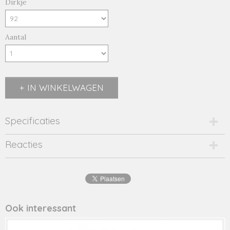
Dirkje
Aantal
IN WINKELWAGEN
Specificaties
Productcode
Reacties
2546-14574
EAN code
8719975
Productcode leverancier
44653
Ook interessant