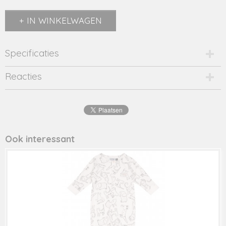
IN WINKELWAGEN
Specificaties
Productcode
Reacties
896/09-8493
EAN code
5415225200404
Productcode leverancier
896/09
Ook interessant