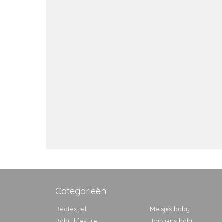
Categorieën
Bedtextiel
Meisjes baby
Baby lifestyle
Jongens baby