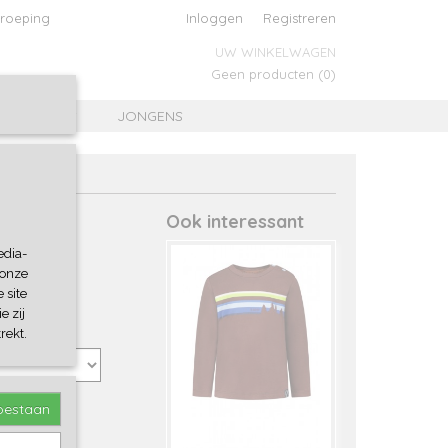
roeping
Inloggen
Registreren
UW WINKELWAGEN
Geen producten
(0)
MEISJES
JONGENS
Ook interessant
edia-
 onze
 site
e zij
rekt.
toestaan