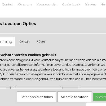
Contact
Over ons
Voorwaarden
Gastenboek
Merken
Her
s toestaan Opties
ABY
JONGENS BABY
UNISEX BABY
FEETJE PYJAMA
emming
Details
Over
B-Nosy
 website worden cookies gebruikt
orden door ons gebruikt voor verkeersanalyse, het aanbieden van sociale m
€ 14,95
(inclusief btw 21%)
n het personaliseren van informatie en advertenties. Daarnaast verlenen we
dia-, advertentie- en analysepartners toegang tot informatie over hoe u onze
✓
Op voorraad
Zij kunnen deze informatie gebruiken in combinatie met andere gegevens di
B-Nosy
Aantal
hebben verzameld door uw gebruik van hun diensten of die u hen hebt verst
Later opnieuw tonen
Selectie toestaan
Alles 
IN WINKELWAGEN