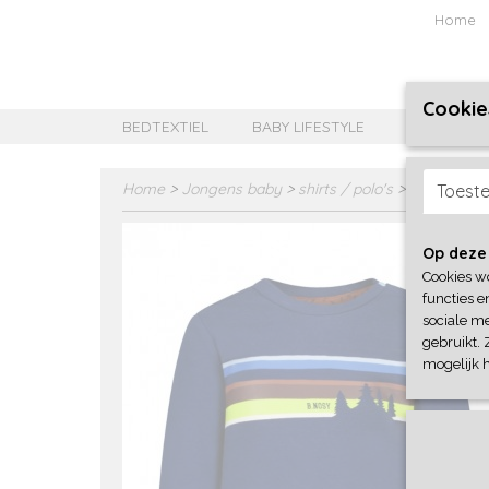
Home
Cookie
BEDTEXTIEL
BABY LIFESTYLE
MEISJES B
Home
>
Jongens baby
>
shirts / polo's
>
B-Nosy
Toest
Op deze
Cookies w
functies e
sociale me
gebruikt. 
mogelijk 