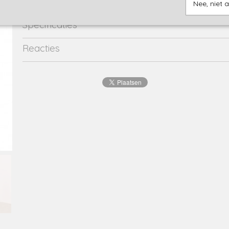
Nee, niet 
Specificaties
Productcode
2372-13499
Reacties
EAN code
8720173
Productcode leverancier
Y208-8425