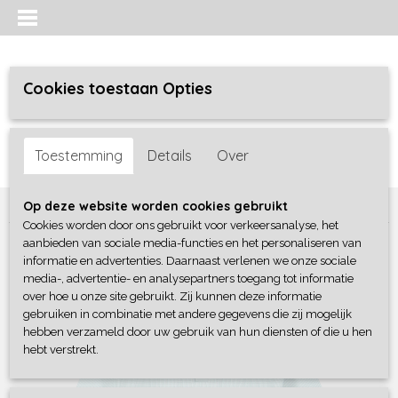
Cookies toestaan Opties
Inloggen
Registreren
UW WINKELWAGEN
Toestemming
Details
Over
Geen producten
(0)
Home
>
Jongens baby
>
shirts / polo's
>
Frogs and Dogs
Op deze website worden cookies gebruikt
Cookies worden door ons gebruikt voor verkeersanalyse, het
aanbieden van sociale media-functies en het personaliseren van
informatie en advertenties. Daarnaast verlenen we onze sociale
media-, advertentie- en analysepartners toegang tot informatie
over hoe u onze site gebruikt. Zij kunnen deze informatie
gebruiken in combinatie met andere gegevens die zij mogelijk
hebben verzameld door uw gebruik van hun diensten of die u hen
hebt verstrekt.