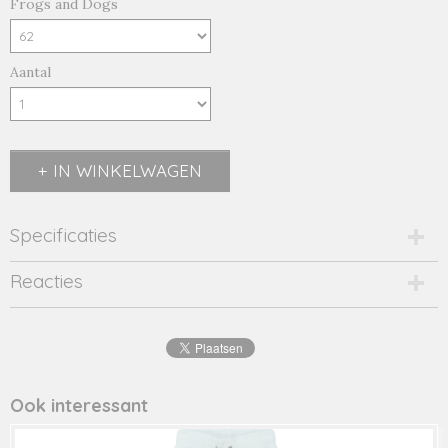
Frogs and Dogs
Aantal
IN WINKELWAGEN
Specificaties
Productcode
Reacties
23093001-21197
Productcode leverancier
23093001
Ook interessant