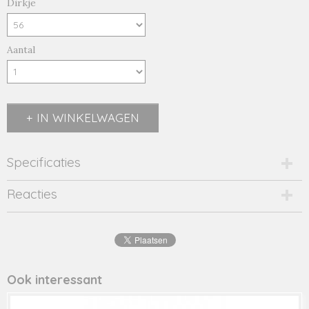
Dirkje
Aantal
IN WINKELWAGEN
Specificaties
Productcode
Reacties
R50729-35-19833
EAN code
8720815
Productcode leverancier
R50729
Ook interessant