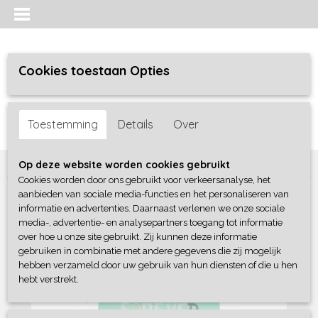
Cookies toestaan Opties
Inloggen
Registreren
UW WINKELWAGEN
Toestemming
Details
Over
Geen producten
(0)
Home
>
Jongens baby
>
shirts / polo's
>
Dirkje
Op deze website worden cookies gebruikt
Cookies worden door ons gebruikt voor verkeersanalyse, het
aanbieden van sociale media-functies en het personaliseren van
informatie en advertenties. Daarnaast verlenen we onze sociale
media-, advertentie- en analysepartners toegang tot informatie
over hoe u onze site gebruikt. Zij kunnen deze informatie
gebruiken in combinatie met andere gegevens die zij mogelijk
hebben verzameld door uw gebruik van hun diensten of die u hen
hebt verstrekt.