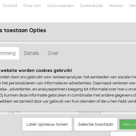
Contact
Over ons
Voorwaarden
Gastenboek
Merken
Her
s toestaan Opties
ABY
JONGENS BABY
UNISEX BABY
FEETJE PYJAMA
emming
Details
Over
Dirkje
 website worden cookies gebruikt
orden door ons gebruikt voor verkeersanalyse, het aanbieden van sociale m
€ 15,99
(inclusief btw 21%)
n het personaliseren van informatie en advertenties. Daarnaast verlenen we
dia-, advertentie- en analysepartners toegang tot informatie over hoe u onze
✓
Op voorraad
Zij kunnen deze informatie gebruiken in combinatie met andere gegevens di
Dirkje
Aantal
hebben verzameld door uw gebruik van hun diensten of die u hen hebt verst
Later opnieuw tonen
Selectie toestaan
Alles 
IN WINKELWAGEN