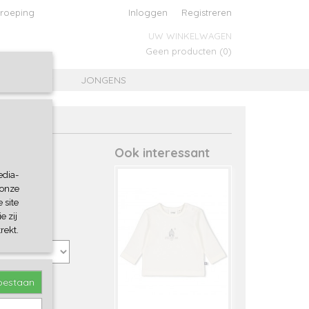
roeping
Inloggen
Registreren
UW WINKELWAGEN
Geen producten
(0)
MEISJES
JONGENS
Ook interessant
edia-
 onze
 site
e zij
rekt.
toestaan