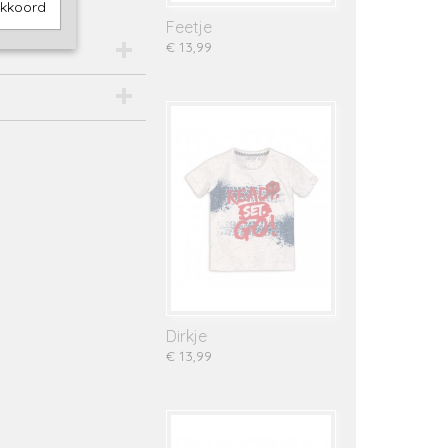
akkoord
Feetje
€ 13,99
Dirkje
€ 13,99