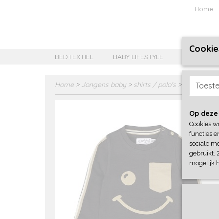
Home
Cookie
BEDTEXTIEL
BABY LIFESTYLE
MEISJES B
Home
>
Jongens baby
>
shirts / polo's
>
Dirkje
Toest
Op deze
Cookies w
functies e
sociale me
gebruikt. 
mogelijk 