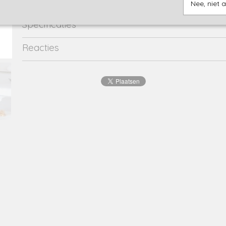
Nee, niet 
Specificaties
Productcode
Q52689-21509
Reacties
Productcode leverancier
Q52689