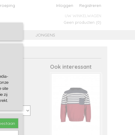
roeping
Inloggen
Registreren
UW WINKELWAGEN
Geen producten
(0)
MEISJES
JONGENS
Ook interessant
edia-
 onze
 site
e zij
rekt.
toestaan