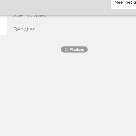
Nee, niet 
Specificaties
Productcode
40474-10708
Reacties
EAN code
8719975
Productcode leverancier
40474