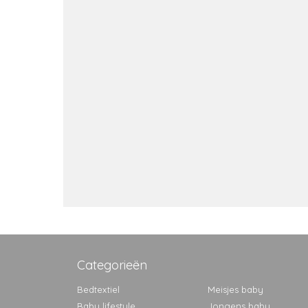
Categorieën
Bedtextiel
Meisjes baby
Baby lifestyle
Jongens baby