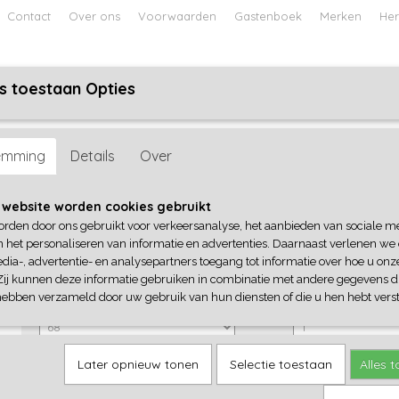
Contact
Over ons
Voorwaarden
Gastenboek
Merken
Her
s toestaan Opties
ABY
JONGENS BABY
UNISEX BABY
FEETJE PYJAMA
>
Dirkje
emming
Details
Over
Dirkje
 website worden cookies gebruikt
orden door ons gebruikt voor verkeersanalyse, het aanbieden van sociale m
€ 23,99
€ 14,39
n het personaliseren van informatie en advertenties. Daarnaast verlenen we
(inclusief btw 21%)
dia-, advertentie- en analysepartners toegang tot informatie over hoe u onze
✓
Op voorraad
Zij kunnen deze informatie gebruiken in combinatie met andere gegevens di
hebben verzameld door uw gebruik van hun diensten of die u hen hebt verst
Dirkje-1
Aantal
Later opnieuw tonen
Selectie toestaan
Alles 
IN WINKELWAGEN