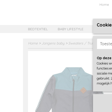
Home
Cookie
BEDTEXTIEL
BABY LIFESTYLE
MEISJES B
Home
>
Jongens baby
>
Sweaters / Truien / Vesten
Toest
Op deze
Cookies w
functies e
sociale me
gebruikt. 
mogelijk 