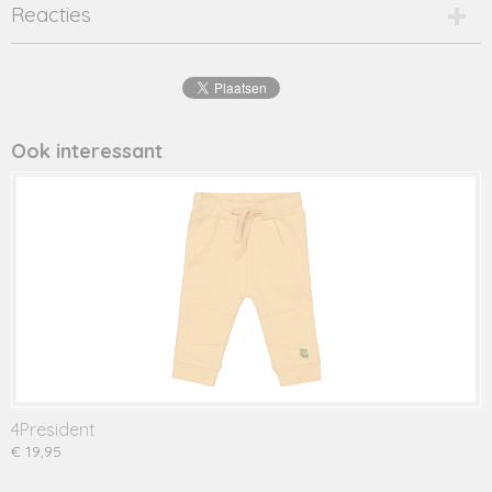
Productcode
Reacties
luuk-16879
EAN code
8720001
Productcode leverancier
luuk
Ook interessant
4President
€ 19,95