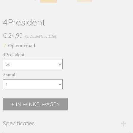
4President
€ 24,95
(inclusief btw 21%)
✓
Op voorraad
4President
Aantal
IN WINKELWAGEN
Specificaties