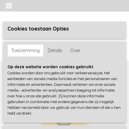
Cookies toestaan Opties
Inloggen
Registreren
UW WINKELWAGEN
Toestemming
Details
Over
Geen producten
(0)
Home
>
Jongens baby
>
Sweaters / Truien / Vesten
>
4President
Op deze website worden cookies gebruikt
Cookies worden door ons gebruikt voor verkeersanalyse, het
aanbieden van sociale media-functies en het personaliseren van
informatie en advertenties. Daarnaast verlenen we onze sociale
media-, advertentie- en analysepartners toegang tot informatie
over hoe u onze site gebruikt. Zij kunnen deze informatie
gebruiken in combinatie met andere gegevens die zij mogelijk
hebben verzameld door uw gebruik van hun diensten of die u hen
hebt verstrekt.