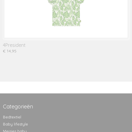
4President
€ 14,95
Categorieën
Bedtextiel
Baby lifestyle
Meisjes baby