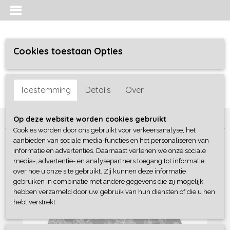
Cookies toestaan Opties
Inloggen
Registreren
UW WINKELWAGEN
Toestemming
Details
Over
Geen producten
(0)
Home
>
Jongens baby
>
Sweaters / Truien / Vesten
>
Dirkje
Op deze website worden cookies gebruikt
Cookies worden door ons gebruikt voor verkeersanalyse, het
aanbieden van sociale media-functies en het personaliseren van
informatie en advertenties. Daarnaast verlenen we onze sociale
media-, advertentie- en analysepartners toegang tot informatie
over hoe u onze site gebruikt. Zij kunnen deze informatie
gebruiken in combinatie met andere gegevens die zij mogelijk
hebben verzameld door uw gebruik van hun diensten of die u hen
hebt verstrekt.