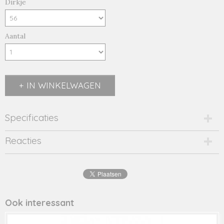
Dirkje
Aantal
IN WINKELWAGEN
Specificaties
Productcode
Reacties
48651-18217
Productcode leverancier
48651
Ook interessant