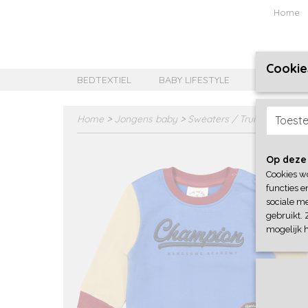
Home
Cookie
BEDTEXTIEL
BABY LIFESTYLE
MEISJES B
Home
>
Jongens baby
>
Sweaters / Truien / Vesten
Toest
Op deze
Cookies w
functies e
sociale me
gebruikt. 
mogelijk 