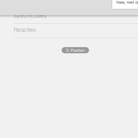
Nee, niet 
Specificaties
Productcode
23091005-18497
Reacties
Productcode leverancier
23091005