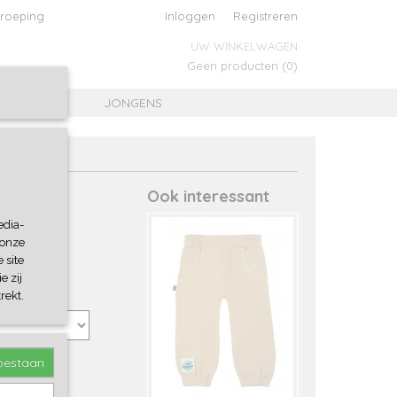
roeping
Inloggen
Registreren
UW WINKELWAGEN
Geen producten
(0)
MEISJES
JONGENS
Ook interessant
edia-
 onze
 site
e zij
rekt.
toestaan