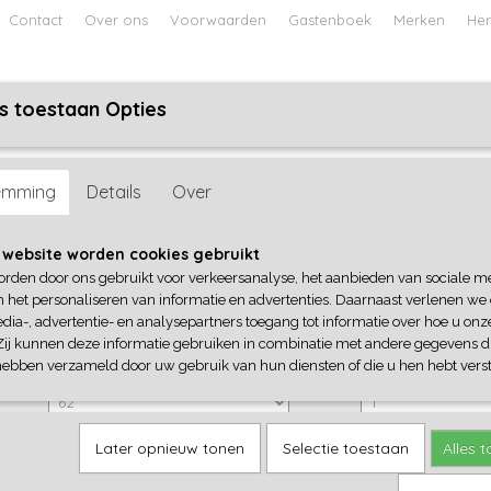
Contact
Over ons
Voorwaarden
Gastenboek
Merken
Her
s toestaan Opties
ABY
JONGENS BABY
UNISEX BABY
FEETJE PYJAMA
>
Frogs and Dogs
emming
Details
Over
Frogs and Dogs
 website worden cookies gebruikt
orden door ons gebruikt voor verkeersanalyse, het aanbieden van sociale m
€ 18,99
€ 13,29
n het personaliseren van informatie en advertenties. Daarnaast verlenen we
(inclusief btw 21%)
dia-, advertentie- en analysepartners toegang tot informatie over hoe u onze
✓
Op voorraad
Zij kunnen deze informatie gebruiken in combinatie met andere gegevens di
hebben verzameld door uw gebruik van hun diensten of die u hen hebt verst
Frogs and Dogs
Aantal
Later opnieuw tonen
Selectie toestaan
Alles 
IN WINKELWAGEN