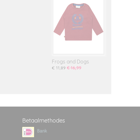
Frogs and Dogs
€ 11,89
€ 16,99
Betaalmethodes