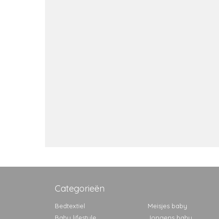
Categorieën
Bedtextiel
Meisjes baby
Baby lifestyle
Jongens baby