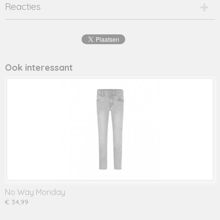
Productcode
Reacties
2269-12842
EAN code
8720001
Productcode leverancier
ravi
Ook interessant
No Way Monday
€ 34,99