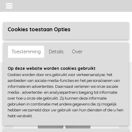
Cookies toestaan Opties
Inloggen
Registreren
UW WINKELWAGEN
Toestemming
Details
Over
Geen producten
(0)
Home
>
Jongens
>
broeken
>
B-Nosy
Op deze website worden cookies gebruikt
Cookies worden door ons gebruikt voor verkeersanalyse, het
aanbieden van sociale media-functies en het personaliseren van
informatie en advertenties. Daarnaast verlenen we onze sociale
media-, advertentie- en analysepartners toegang tot informatie
over hoe u onze site gebruikt. Zij kunnen deze informatie
gebruiken in combinatie met andere gegevens die zij mogelijk
hebben verzameld door uw gebruik van hun diensten of die u hen
hebt verstrekt.