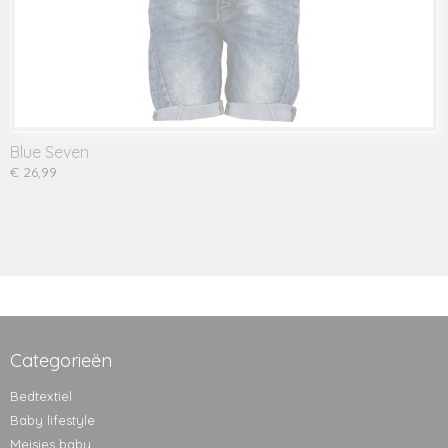
Blue Seven
€ 26,99
Categorieën
Bedtextiel
Baby lifestyle
Meisjes baby