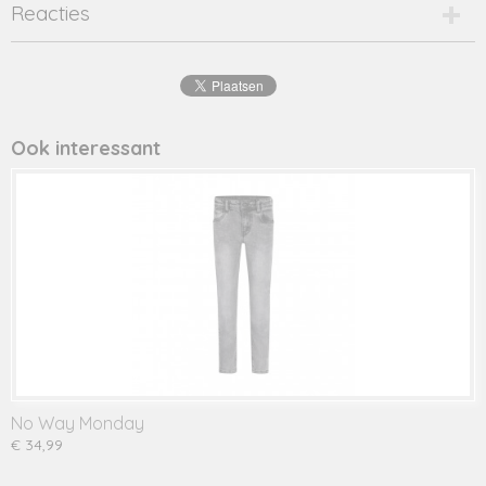
Productcode
Reacties
y108-6624-16751
EAN code
8720173
Productcode leverancier
y108-6624
Ook interessant
No Way Monday
€ 34,99