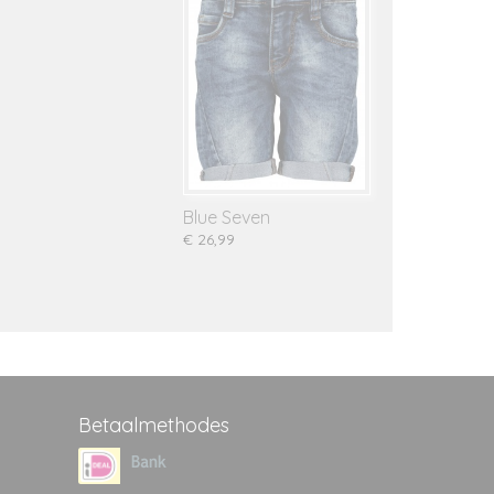
Blue Seven
€ 26,99
Betaalmethodes