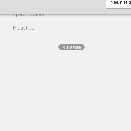
Nee, niet 
Specificaties
Productcode
46012-1
Reacties
Productcode leverancier
ss24kbn46012