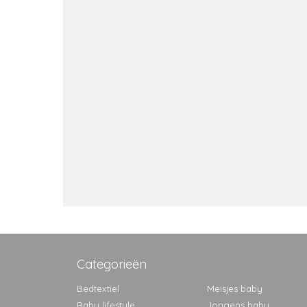
Categorieën
Bedtextiel
Meisjes baby
Baby lifestyle
Jongens baby