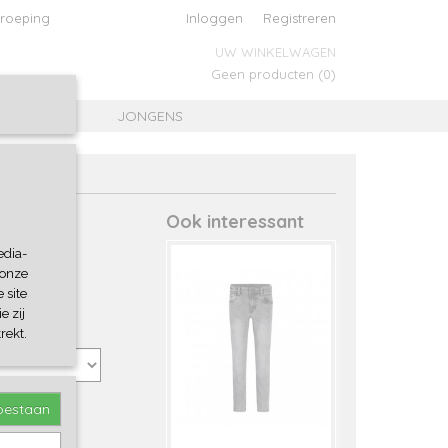
roeping
Inloggen
Registreren
UW WINKELWAGEN
Geen producten
(0)
MEISJES
JONGENS
Ook interessant
edia-
 onze
 site
e zij
rekt.
toestaan