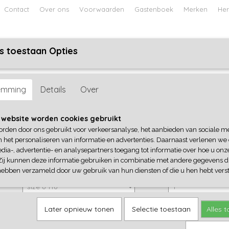
Contact
Over ons
Voorwaarden
Gastenboek
Merken
Her
s toestaan Opties
ABY
JONGENS BABY
UNISEX BABY
FEETJE PYJAMA
emming
Details
Over
Vingino
 website worden cookies gebruikt
orden door ons gebruikt voor verkeersanalyse, het aanbieden van sociale m
€ 29,99
(inclusief btw 21%)
n het personaliseren van informatie en advertenties. Daarnaast verlenen we
dia-, advertentie- en analysepartners toegang tot informatie over hoe u onze
✓
Op voorraad
Zij kunnen deze informatie gebruiken in combinatie met andere gegevens di
Vingino
Aantal
hebben verzameld door uw gebruik van hun diensten of die u hen hebt verst
Later opnieuw tonen
Selectie toestaan
Alles 
IN WINKELWAGEN