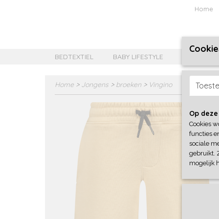
Home
Cookie
BEDTEXTIEL
BABY LIFESTYLE
MEISJES B
Home
>
Jongens
>
broeken
>
Vingino
Toest
Op deze
Cookies w
functies e
sociale me
gebruikt. 
mogelijk 