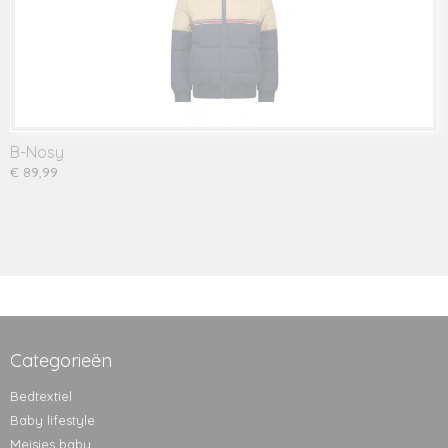
B-Nosy
€ 89,99
Categorieën
Bedtextiel
Baby lifestyle
Meisjes baby