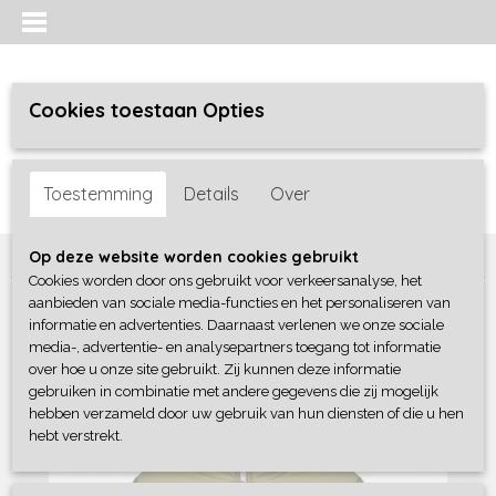
Cookies toestaan Opties
Inloggen
Registreren
UW WINKELWAGEN
Toestemming
Details
Over
Geen producten
(0)
Home
>
Jongens
>
jassen / bodywarmers
>
B-Nosy
Op deze website worden cookies gebruikt
Cookies worden door ons gebruikt voor verkeersanalyse, het
aanbieden van sociale media-functies en het personaliseren van
informatie en advertenties. Daarnaast verlenen we onze sociale
media-, advertentie- en analysepartners toegang tot informatie
over hoe u onze site gebruikt. Zij kunnen deze informatie
gebruiken in combinatie met andere gegevens die zij mogelijk
hebben verzameld door uw gebruik van hun diensten of die u hen
hebt verstrekt.