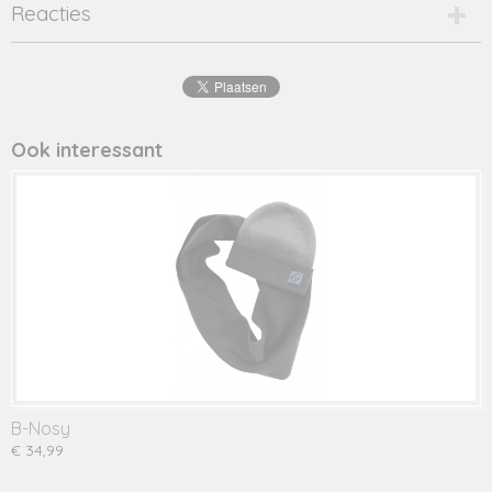
Productcode
Reacties
Y408-6213-21696
Productcode leverancier
Y408-6213
Ook interessant
B-Nosy
€ 34,99