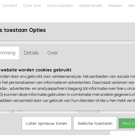
Contact
Over ons
Voorwaarden
Gastenboek
Merken
Her
s toestaan Opties
ABY
JONGENS BABY
UNISEX BABY
FEETJE PYJAMA
e Seven
emming
Details
Over
Blue Seven
 website worden cookies gebruikt
orden door ons gebruikt voor verkeersanalyse, het aanbieden van sociale m
€ 15,99
(inclusief btw 21%)
n het personaliseren van informatie en advertenties. Daarnaast verlenen we
dia-, advertentie- en analysepartners toegang tot informatie over hoe u onze
✓
Op voorraad
Zij kunnen deze informatie gebruiken in combinatie met andere gegevens di
Blue Seven
Aantal
hebben verzameld door uw gebruik van hun diensten of die u hen hebt verst
Later opnieuw tonen
Selectie toestaan
Alles 
IN WINKELWAGEN