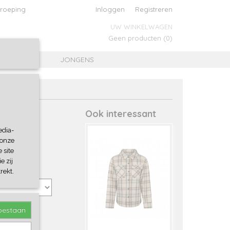
roeping
Inloggen
Registreren
UW WINKELWAGEN
Geen producten
(0)
MEISJES
JONGENS
Ook interessant
edia-
 onze
 site
e zij
rekt.
toestaan