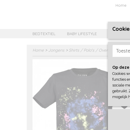
Home
Cookie
BEDTEXTIEL
BABY LIFESTYLE
MEISJES B
Home
>
Jongens
>
Shirts / Polo's / Overhemd
>
Blu
Toest
Op deze
Cookies w
functies e
sociale me
gebruikt. 
mogelijk 