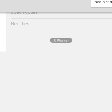
Nee, niet 
Specificaties
Productcode
2130-11999
Reacties
EAN code
4063948
Productcode leverancier
602751