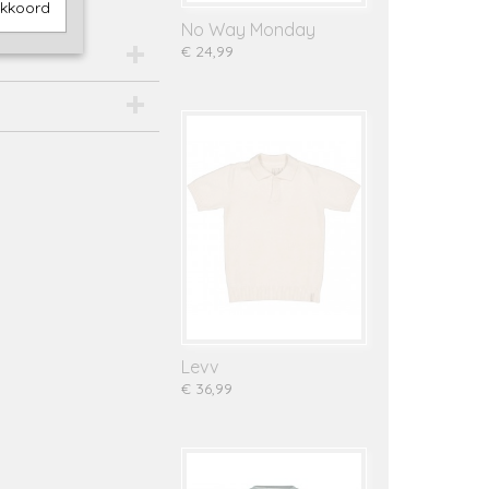
akkoord
No Way Monday
€ 24,99
Levv
€ 36,99