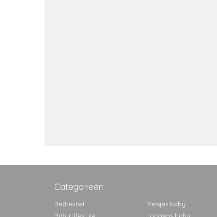
Categorieën
Bedtextiel
Meisjes baby
Baby lifestyle
Jongens baby