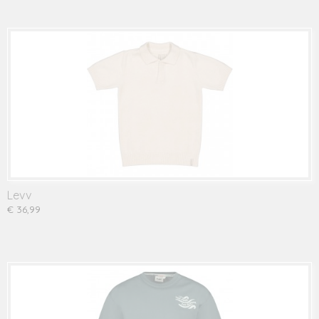
Levv
€ 36,99