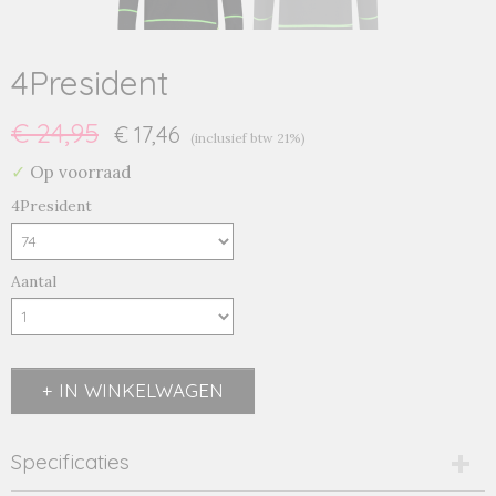
4President
€ 24,95
€ 17,46
(inclusief btw 21%)
✓
Op voorraad
4President
Aantal
IN WINKELWAGEN
Specificaties