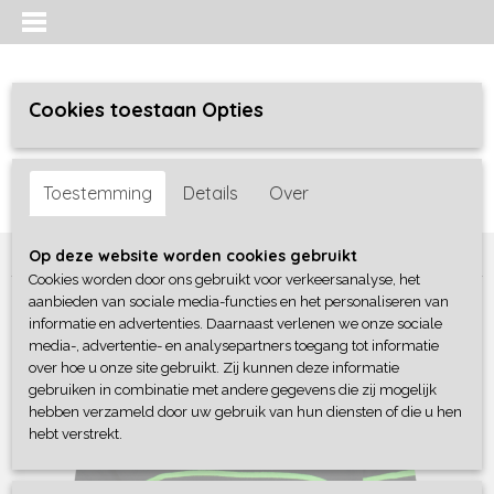
Cookies toestaan Opties
Inloggen
Registreren
UW WINKELWAGEN
Toestemming
Details
Over
Geen producten
(0)
Home
>
Jongens
>
Shirts / Polo's / Overhemd
>
4President
Op deze website worden cookies gebruikt
Cookies worden door ons gebruikt voor verkeersanalyse, het
aanbieden van sociale media-functies en het personaliseren van
informatie en advertenties. Daarnaast verlenen we onze sociale
media-, advertentie- en analysepartners toegang tot informatie
over hoe u onze site gebruikt. Zij kunnen deze informatie
gebruiken in combinatie met andere gegevens die zij mogelijk
hebben verzameld door uw gebruik van hun diensten of die u hen
hebt verstrekt.