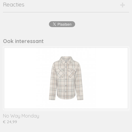
Productcode
Reacties
2490-14218
EAN code
8720001
Productcode leverancier
zeth
Ook interessant
No Way Monday
€ 24,99