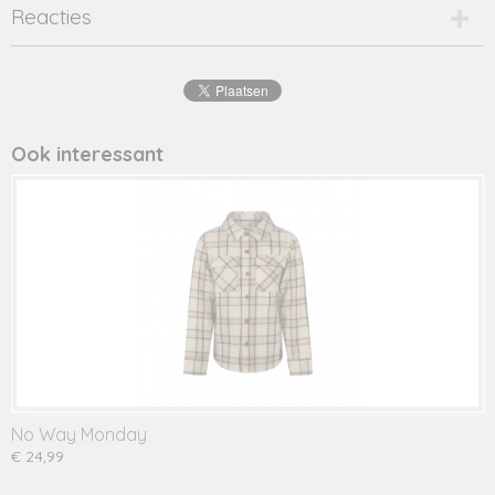
Productcode
Reacties
2496-14267
EAN code
8720001
Productcode leverancier
zeb/b
Ook interessant
No Way Monday
€ 24,99