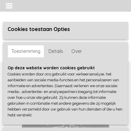
Cookies toestaan Opties
Inloggen
Registreren
UW WINKELWAGEN
Toestemming
Details
Over
Geen producten
(0)
Home
>
Jongens
>
Shirts / Polo's / Overhemd
>
4President
Op deze website worden cookies gebruikt
Cookies worden door ons gebruikt voor verkeersanalyse, het
aanbieden van sociale media-functies en het personaliseren van
informatie en advertenties. Daarnaast verlenen we onze sociale
media-, advertentie- en analysepartners toegang tot informatie
over hoe u onze site gebruikt. Zij kunnen deze informatie
gebruiken in combinatie met andere gegevens die zij mogelijk
hebben verzameld door uw gebruik van hun diensten of die u hen
hebt verstrekt.