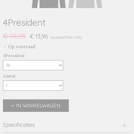
4President
€ 19,95
€ 13,96
(inclusief btw 21%)
✓
Op voorraad
4President
Aantal
IN WINKELWAGEN
Specificaties