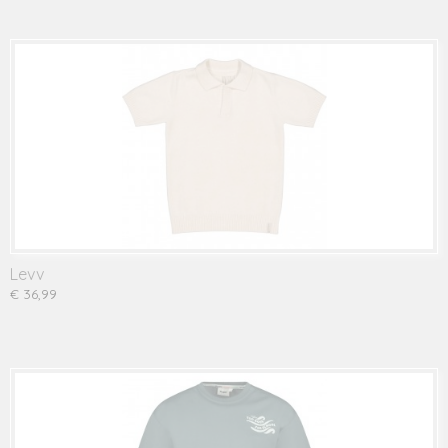
Levv
€ 36,99