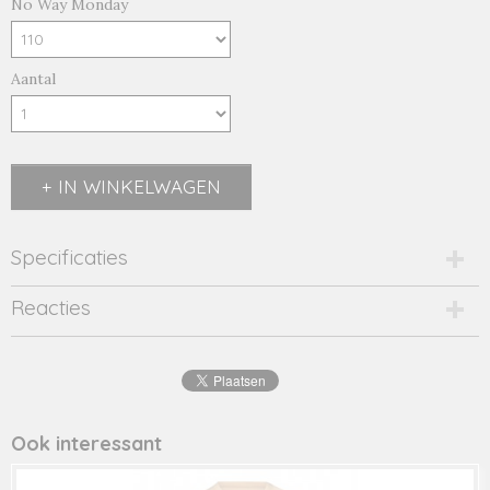
No Way Monday
Aantal
IN WINKELWAGEN
Specificaties
Productcode
Reacties
2697-15396
EAN code
8720815
Productcode leverancier
46203
Ook interessant