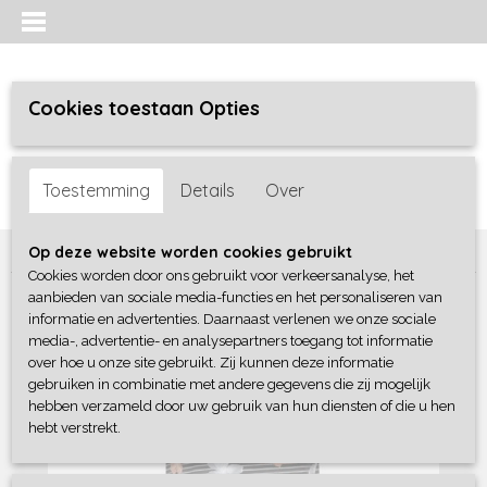
Cookies toestaan Opties
Inloggen
Registreren
UW WINKELWAGEN
Toestemming
Details
Over
Geen producten
(0)
Home
>
Jongens
>
Shirts / Polo's / Overhemd
>
No Way Monday
Op deze website worden cookies gebruikt
Cookies worden door ons gebruikt voor verkeersanalyse, het
aanbieden van sociale media-functies en het personaliseren van
informatie en advertenties. Daarnaast verlenen we onze sociale
media-, advertentie- en analysepartners toegang tot informatie
over hoe u onze site gebruikt. Zij kunnen deze informatie
gebruiken in combinatie met andere gegevens die zij mogelijk
hebben verzameld door uw gebruik van hun diensten of die u hen
hebt verstrekt.